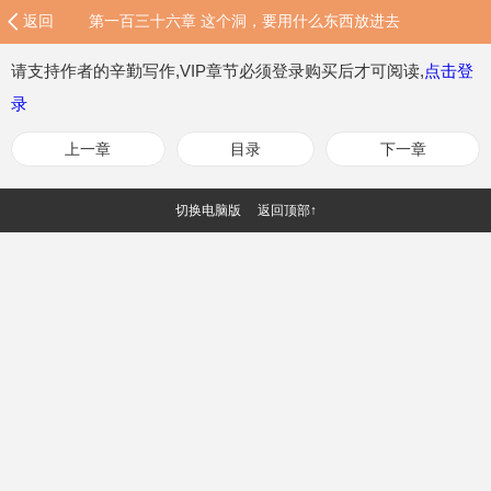
返回
第一百三十六章 这个洞，要用什么东西放进去？
请支持作者的辛勤写作,VIP章节必须登录购买后才可阅读,
点击登
录
上一章
目录
下一章
切换电脑版
返回顶部↑