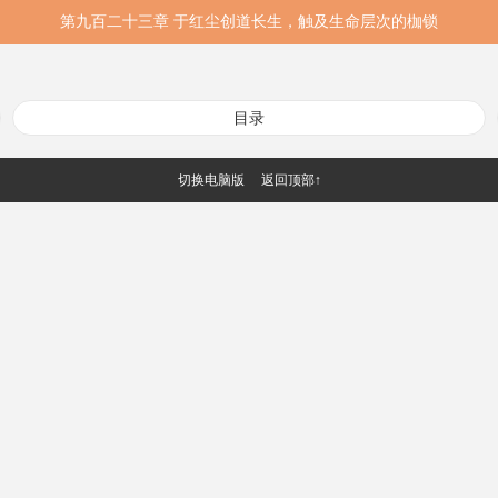
第九百二十三章 于红尘创道长生，触及生命层次的枷锁
目录
切换电脑版
返回顶部↑