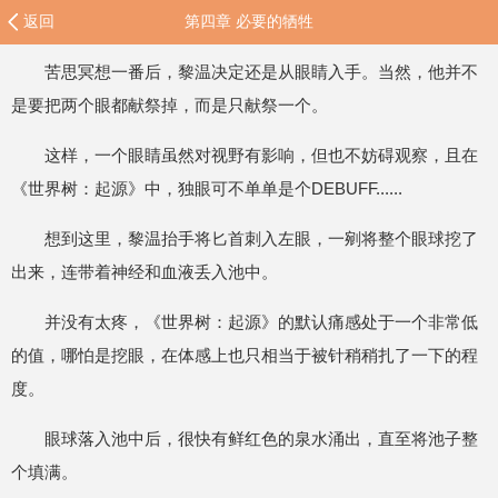
返回
第四章 必要的牺牲
苦思冥想一番后，黎温决定还是从眼睛入手。当然，他并不
是要把两个眼都献祭掉，而是只献祭一个。
这样，一个眼睛虽然对视野有影响，但也不妨碍观察，且在
《世界树：起源》中，独眼可不单单是个DEBUFF......
想到这里，黎温抬手将匕首刺入左眼，一剜将整个眼球挖了
出来，连带着神经和血液丢入池中。
并没有太疼，《世界树：起源》的默认痛感处于一个非常低
的值，哪怕是挖眼，在体感上也只相当于被针稍稍扎了一下的程
度。
眼球落入池中后，很快有鲜红色的泉水涌出，直至将池子整
个填满。