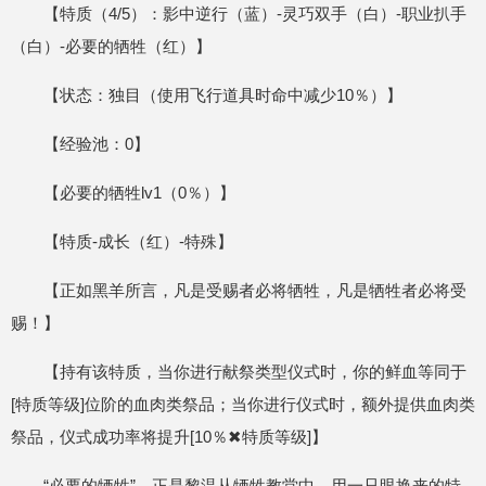
【特质（4/5）：影中逆行（蓝）-灵巧双手（白）-职业扒手
（白）-必要的牺牲（红）】
【状态：独目（使用飞行道具时命中减少10％）】
【经验池：0】
【必要的牺牲lv1（0％）】
【特质-成长（红）-特殊】
【正如黑羊所言，凡是受赐者必将牺牲，凡是牺牲者必将受
赐！】
【持有该特质，当你进行献祭类型仪式时，你的鲜血等同于
[特质等级]位阶的血肉类祭品；当你进行仪式时，额外提供血肉类
祭品，仪式成功率将提升[10％✖特质等级]】
“必要的牺牲”，正是黎温从牺牲教堂中，用一只眼换来的特