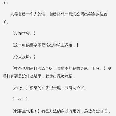
了。
只靠自己一个人的话，自己得想一想怎么问出樱奈的位置
了。
【没在学校。】
【这个时候樱奈不是该在学校上课嘛。】
【今天没课。】
【樱奈说的是什么急事呀，真的不能稍微透露一下嘛。】夏
瑾打算要是没什么结果，就使出最终绝招。
【不行。】樱奈的回答很干脆，只有两个字。
【￣へ￣】
【我要生气啦！】有些方法确实很有用的，虽然有些老旧，