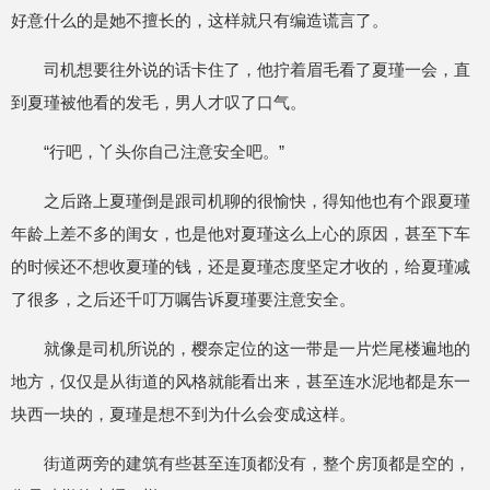
好意什么的是她不擅长的，这样就只有编造谎言了。
司机想要往外说的话卡住了，他拧着眉毛看了夏瑾一会，直
到夏瑾被他看的发毛，男人才叹了口气。
“行吧，丫头你自己注意安全吧。”
之后路上夏瑾倒是跟司机聊的很愉快，得知他也有个跟夏瑾
年龄上差不多的闺女，也是他对夏瑾这么上心的原因，甚至下车
的时候还不想收夏瑾的钱，还是夏瑾态度坚定才收的，给夏瑾减
了很多，之后还千叮万嘱告诉夏瑾要注意安全。
就像是司机所说的，樱奈定位的这一带是一片烂尾楼遍地的
地方，仅仅是从街道的风格就能看出来，甚至连水泥地都是东一
块西一块的，夏瑾是想不到为什么会变成这样。
街道两旁的建筑有些甚至连顶都没有，整个房顶都是空的，