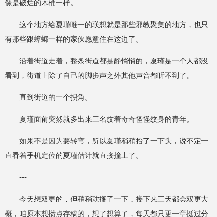
像是破烂的木桶一样。
这个地方给夏瑾唯一的联想就是那些邪教聚集的地方，也只
有那些跟蟑螂一样的家伙愿意住在这边了。
沿着街道走着，整条街道都是静悄悄的，夏瑾是一个人都没
看到，街道上除了自己的脚步声之外其他声音都听不到了。
直到街道的一个拐角。
夏瑾面前突然就多出来三名纹着奇奇怪怪纹身的青年。
如果不是因为要转弯，所以夏瑾稍稍抬了一下头，说不定一
直看着手机定位的夏瑾估计就直接撞上了。
---
今天想双更的，但稍稍耽搁了一下，接下来三天都会双更大
概，咱原本想攒点存稿的，想了想算了，每天都只更一章挺过分