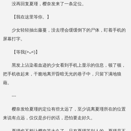
没再回复夏瑾，樱奈发来了一条定位。
【我在这里等你。】
少女轻轻抽出藤蔓，没去理会缓缓倒下的尸体，盯着手机的
屏幕打字。
【等我(˃ᴗ˂)】
黑发上沾染着血迹的少女看到手机上显示的信息，顿了顿，
把手机收起来，干脆地离开昏暗无光的巷子中，只留下满地狼
藉。
---
樱奈发给夏瑾的定位有些太远了，至少说离夏瑾所在的位置
来说有点远，仅仅是步行的话，恐怕要走好久。
夏瑾也不想让樱奈等太久了，只有夏瑾等别人的，夏瑾是不