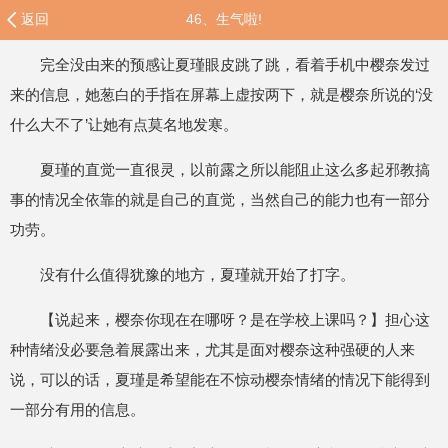
返回
46、生气啦!
完全没由来的预感让夏瑾眼皮跳了跳，看着手机中樱奈发过
来的信息，她葱白的手指在屏幕上虚按两下，就是樱奈所说的‘没
什么大不了’让她有点莫名地发寒。
夏瑾的直觉一直很灵，以前露之所以能阻止这么多起邪教搞
事的情况全依靠的就是自己的直觉，当然自己的能力也有一部分
功劳。
没有什么值得犹豫的地方，夏瑾就开始了打字。
【说起来，樱奈你现在在哪呀？是在学校上课吗？】担心这
种情绪没必要急着展露出来，尤其是面对樱奈这种强硬的人来
说，可以的话，夏瑾是希望能在不惊动樱奈情绪的情况下能得到
一部分有用的信息。