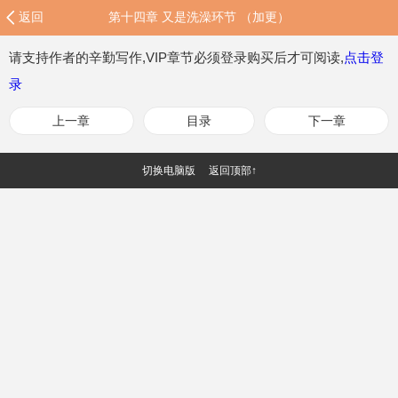
返回
第十四章 又是洗澡环节 （加更）
请支持作者的辛勤写作,VIP章节必须登录购买后才可阅读,
点击登
录
上一章
目录
下一章
切换电脑版
返回顶部↑