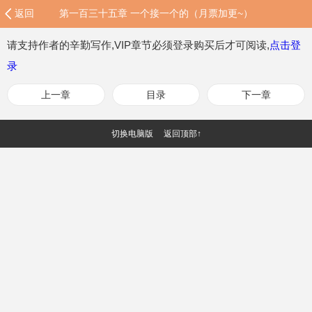
返回
第一百三十五章 一个接一个的（月票加更~）
请支持作者的辛勤写作,VIP章节必须登录购买后才可阅读,
点击登
录
上一章
目录
下一章
切换电脑版
返回顶部↑