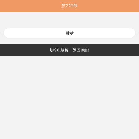
第220章
目录
切换电脑版
返回顶部↑