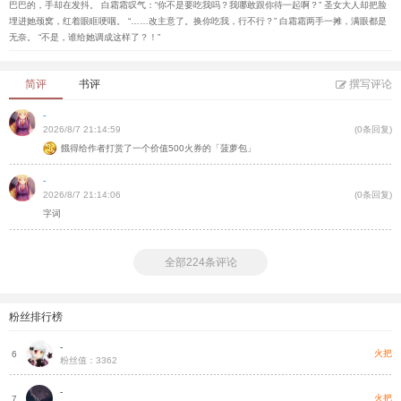
巴巴的，手却在发抖。 白霜霜叹气：“你不是要吃我吗？我哪敢跟你待一起啊？” 圣女大人却把脸
埋进她颈窝，红着眼眶哽咽。 “……改主意了。换你吃我，行不行？” 白霜霜两手一摊，满眼都是
无奈。 “不是，谁给她调成这样了？！”
简评
书评
撰写评论
-
2026/8/7 21:14:59
(0条回复)
餓得给作者打赏了一个价值500火券的「菠萝包」
-
2026/8/7 21:14:06
(0条回复)
字词
全部224条评论
粉丝排行榜
-
火
火把
6
粉丝值：3362
-
火
火把
7