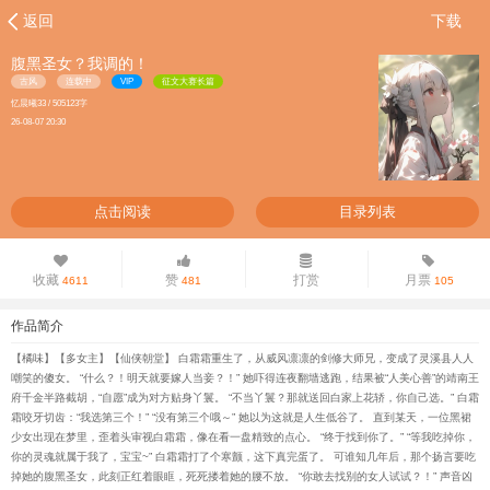
返回
下载
腹黑圣女？我调的！
古风
连载中
VIP
征文大赛长篇
忆晨曦33 / 505123字
26-08-07 20:30
点击阅读
目录列表
收藏
赞
打赏
月票
4611
481
105
作品简介
【橘味】【多女主】【仙侠朝堂】 白霜霜重生了，从威风凛凛的剑修大师兄，变成了灵溪县人人
嘲笑的傻女。 “什么？！明天就要嫁人当妾？！” 她吓得连夜翻墙逃跑，结果被“人美心善”的靖南王
府千金半路截胡，“自愿”成为对方贴身丫鬟。 “不当丫鬟？那就送回白家上花轿，你自己选。” 白霜
霜咬牙切齿：“我选第三个！” “没有第三个哦～” 她以为这就是人生低谷了。 直到某天，一位黑裙
少女出现在梦里，歪着头审视白霜霜，像在看一盘精致的点心。 “终于找到你了。” “等我吃掉你，
你的灵魂就属于我了，宝宝~” 白霜霜打了个寒颤，这下真完蛋了。 可谁知几年后，那个扬言要吃
掉她的腹黑圣女，此刻正红着眼眶，死死搂着她的腰不放。 “你敢去找别的女人试试？！” 声音凶